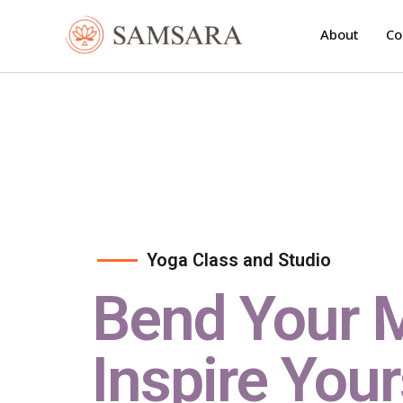
Skip
to
About
Co
content
Yoga Class and Studio
Bend Your 
Inspire Your