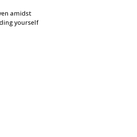
even amidst
nding yourself