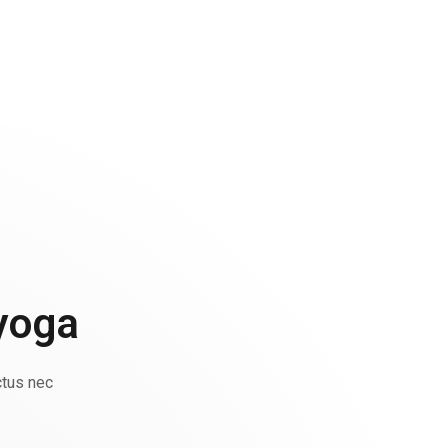
 yoga
ctus nec