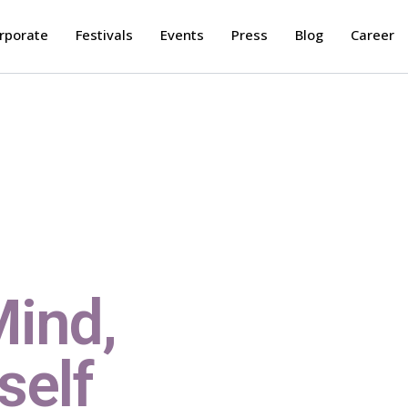
rporate
Festivals
Events
Press
Blog
Career
Mind,
self