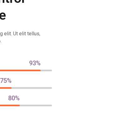
e
lit. Ut elit tellus,
.
93
%
75
%
80
%